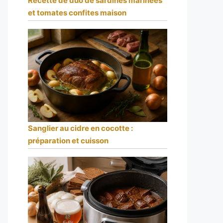
Recette de duo de sardines marinées
et tomates confites maison
Sanglier au cidre en cocotte :
préparation et cuisson