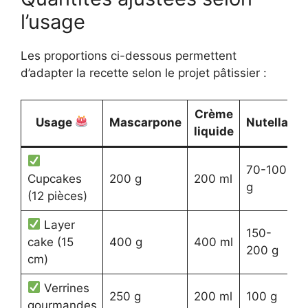
l’usage
Les proportions ci-dessous permettent
d’adapter la recette selon le projet pâtissier :
Crème
S
Usage
Mascarpone
Nutella
liquide
g
3
70-100
Cupcakes
200 g
200 ml
à
g
(12 pièces)
s
Layer
6
150-
cake (15
400 g
400 ml
à
200 g
cm)
s
Verrines
4
250 g
200 ml
100 g
gourmandes
s