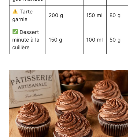
Tarte
3
200 g
150 ml
80 g
garnie
s
Dessert
2
minute à la
150 g
100 ml
50 g
s
cuillère