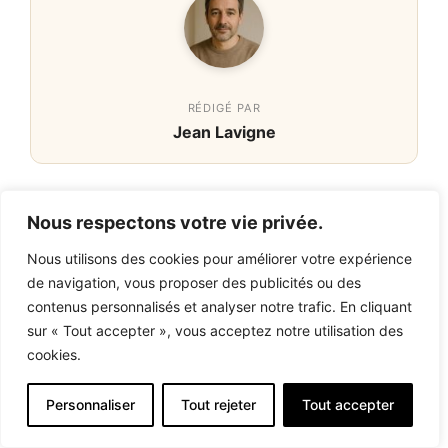
RÉDIGÉ PAR
Jean Lavigne
Publications Similaires :
Nous respectons votre vie privée.
Gin fizz : recette et équilibre des
saveurs
Nous utilisons des cookies pour améliorer votre expérience
Zizi coin coin : recette et origine
de navigation, vous proposer des publicités ou des
Comment choisir un ananas : critères
contenus personnalisés et analyser notre trafic. En cliquant
de maturité
sur « Tout accepter », vous acceptez notre utilisation des
Temps de cuisson rôti de porc saumuré
cookies.
au four : durée et température
Personnaliser
Tout rejeter
Tout accepter
Catégories
Gastronomie